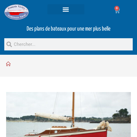
0
Projets et prestations
Bateaux d’occasion
Des plans de bateaux pour une mer plus belle