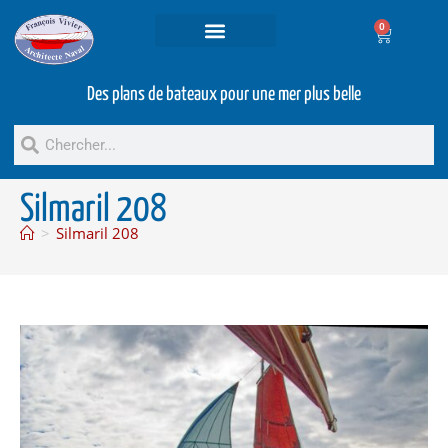
0
Projets et prestations
Bateaux d’occasion
Des plans de bateaux pour une mer plus belle
Silmaril 208
>
Silmaril 208