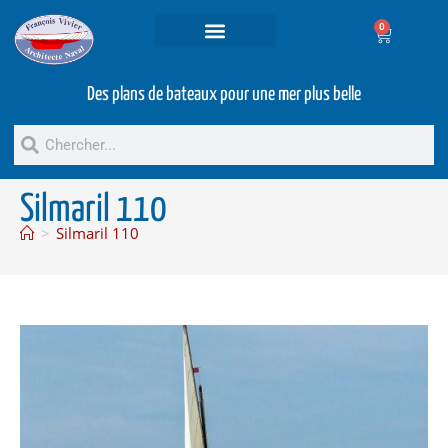
0
Projets et prestations
Bateaux d’occasion
Des plans de bateaux pour une mer plus belle
Silmaril 110
>
Silmaril 110