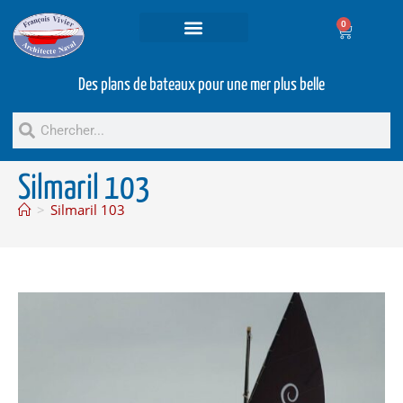
0
Projets et prestations
Bateaux d’occasion
Des plans de bateaux pour une mer plus belle
Silmaril 103
>
Silmaril 103