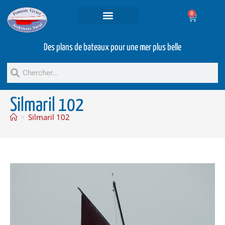
0
Projets et prestations
Bateaux d’occasion
Des plans de bateaux pour une mer plus belle
Silmaril 102
>
Silmaril 102