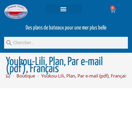
0
Projets et prestations
Bateaux d’occasion
Des plans de bateaux pour une mer plus belle
Youkou-Lili, Plan, Par e-mail
(pdf), Français
>
Boutique
>
Youkou-Lili, Plan, Par e-mail (pdf), Français