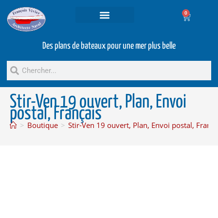
0
Projets et prestations
Bateaux d’occasion
Des plans de bateaux pour une mer plus belle
Stir-Ven 19 ouvert, Plan, Envoi
postal, Français
>
Boutique
>
Stir-Ven 19 ouvert, Plan, Envoi postal, França