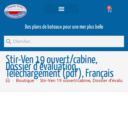
0
Projets et prestations
Bateaux d’occasion
Des plans de bateaux pour une mer plus belle
Stir-Ven 19 ouvert/cabine,
Dossier d’évaluation,
Téléchargement (pdf), Français
>
Boutique
>
Stir-Ven 19 ouvert/cabine, Dossier d’évaluat