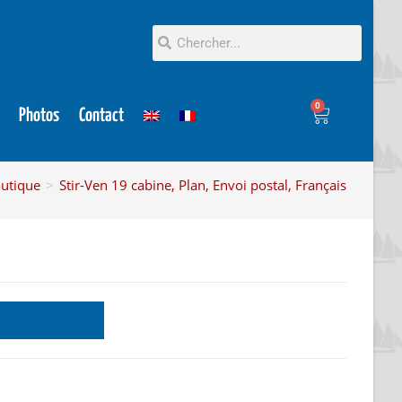
0
Photos
Contact
utique
>
Stir-Ven 19 cabine, Plan, Envoi postal, Français