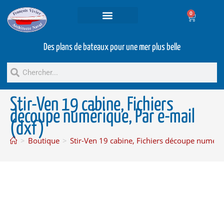
0
Projets et prestations
Bateaux d’occasion
Des plans de bateaux pour une mer plus belle
Stir-Ven 19 cabine, Fichiers
découpe numérique, Par e-mail
(dxf)
>
Boutique
>
Stir-Ven 19 cabine, Fichiers découpe numériq