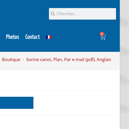
0
Photos
Contact
>
Boutique
>
Sorine canot, Plan, Par e-mail (pdf), Anglais