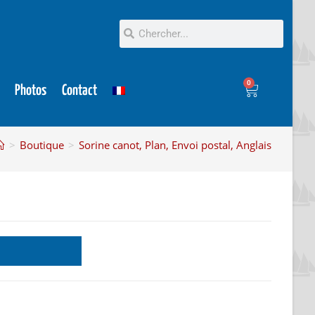
0
Photos
Contact
>
Boutique
>
Sorine canot, Plan, Envoi postal, Anglais