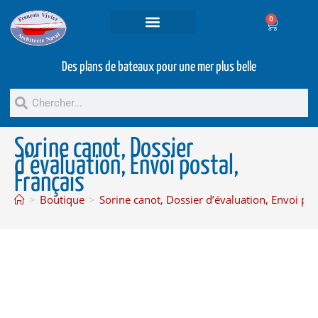
0
Projets et prestations
Bateaux d’occasion
Des plans de bateaux pour une mer plus belle
Sorine canot, Dossier
d’évaluation, Envoi postal,
Français
>
Boutique
>
Sorine canot, Dossier d’évaluation, Envoi pos