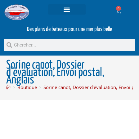
0
Projets et prestations
Bateaux d’occasion
Des plans de bateaux pour une mer plus belle
Sorine canot, Dossier
d’évaluation, Envoi postal,
Anglais
>
Boutique
>
Sorine canot, Dossier d’évaluation, Envoi pos