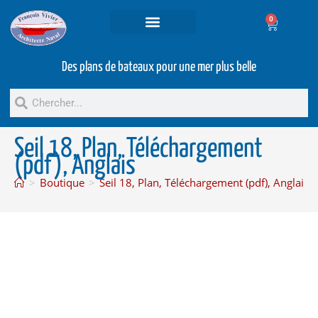
0
Projets et prestations
Bateaux d’occasion
Des plans de bateaux pour une mer plus belle
Seil 18, Plan, Téléchargement
(pdf), Anglais
>
Boutique
>
Seil 18, Plan, Téléchargement (pdf), Anglais