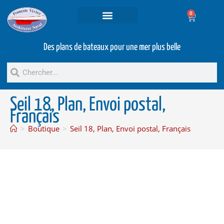
0
Projets et prestations
Bateaux d’occasion
Des plans de bateaux pour une mer plus belle
Seil 18, Plan, Envoi postal,
Français
>
Boutique
>
Seil 18, Plan, Envoi postal, Français