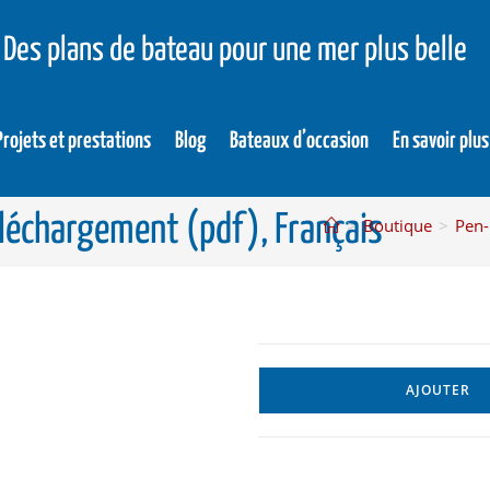
Des plans de bateau pour une mer plus belle
Projets et prestations
Blog
Bateaux d’occasion
En savoir plus
Téléchargement (pdf), Français
>
Boutique
>
Pen-
AJOUTER