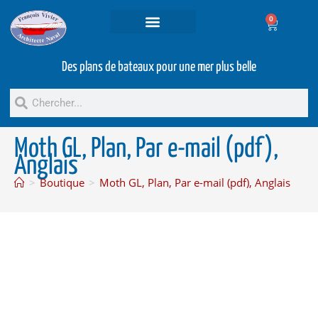
0
Projets et prestations
Bateaux d’occasion
Des plans de bateaux pour une mer plus belle
Moth GL, Plan, Par e-mail (pdf),
Anglais
>
Boutique
>
Moth GL, Plan, Par e-mail (pdf), Anglais