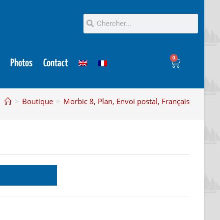
0
Photos
Contact
>
Boutique
>
Morbic 8, Plan, Envoi postal, Français