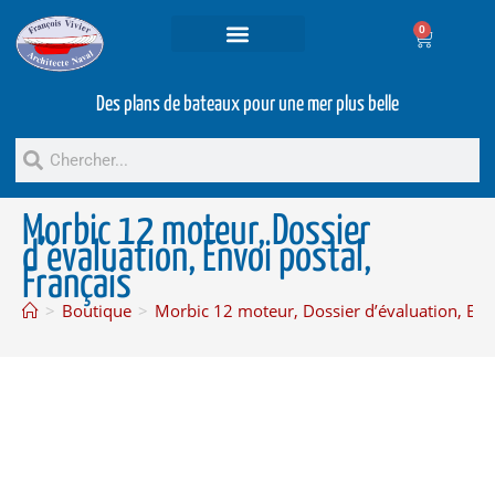
0
Projets et prestations
Bateaux d’occasion
Des plans de bateaux pour une mer plus belle
Morbic 12 moteur, Dossier
d’évaluation, Envoi postal,
Français
>
Boutique
>
Morbic 12 moteur, Dossier d’évaluation, Envo