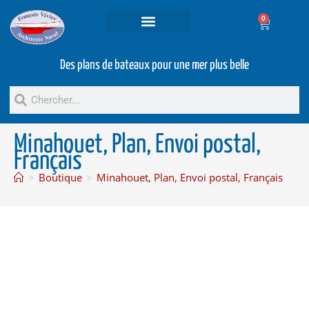
0
Projets et prestations
Bateaux d’occasion
Des plans de bateaux pour une mer plus belle
Minahouet, Plan, Envoi postal,
Français
>
Boutique
>
Minahouet, Plan, Envoi postal, Français