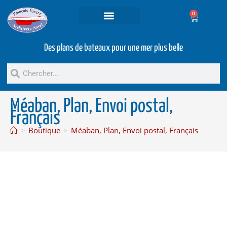
0
Projets et prestations
Bateaux d’occasion
Des plans de bateaux pour une mer plus belle
Méaban, Plan, Envoi postal,
Français
>
Boutique
>
Méaban, Plan, Envoi postal, Français