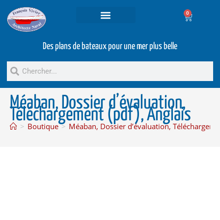
0
Projets et prestations
Bateaux d’occasion
Des plans de bateaux pour une mer plus belle
Méaban, Dossier d’évaluation,
Téléchargement (pdf), Anglais
>
Boutique
>
Méaban, Dossier d’évaluation, Téléchargemen