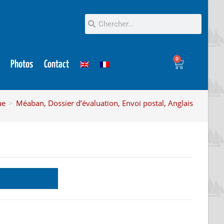
0
Photos
Contact
ue
>
Méaban, Dossier d’évaluation, Envoi postal, Anglais