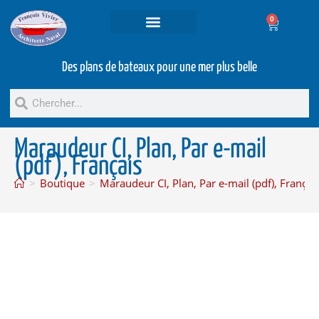
0
Projets et prestations
Bateaux d’occasion
Des plans de bateaux pour une mer plus belle
Maraudeur CI, Plan, Par e-mail
(pdf), Français
>
Boutique
>
Maraudeur CI, Plan, Par e-mail (pdf), Françai