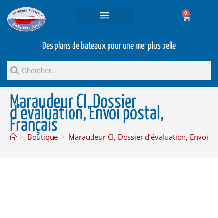
0
Projets et prestations
Bateaux d’occasion
Des plans de bateaux pour une mer plus belle
Maraudeur CI, Dossier
d’évaluation, Envoi postal,
Français
>
Boutique
>
Maraudeur CI, Dossier d’évaluation, Envoi po