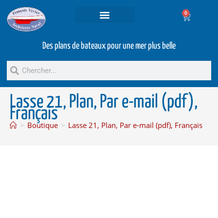
0
Projets et prestations
Bateaux d’occasion
Des plans de bateaux pour une mer plus belle
Lasse 21, Plan, Par e-mail (pdf),
Français
>
Boutique
>
Lasse 21, Plan, Par e-mail (pdf), Français