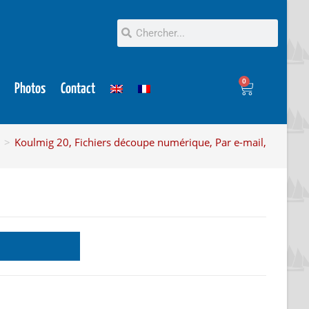
0
Photos
Contact
>
Koulmig 20, Fichiers découpe numérique, Par e-mail,