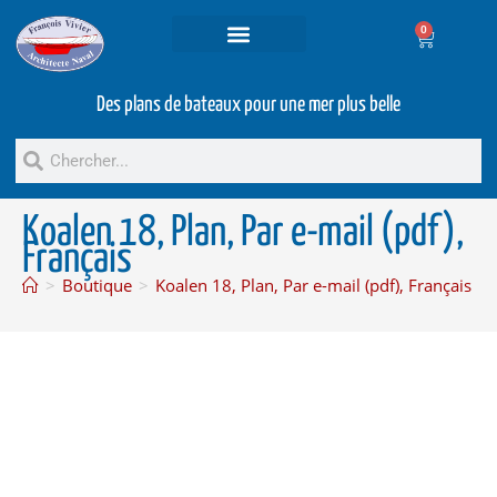
0
Projets et prestations
Bateaux d’occasion
Des plans de bateaux pour une mer plus belle
Koalen 18, Plan, Par e-mail (pdf),
Français
>
Boutique
>
Koalen 18, Plan, Par e-mail (pdf), Français