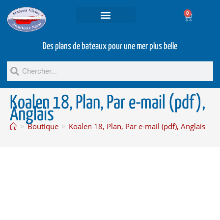
0
Projets et prestations
Bateaux d’occasion
Des plans de bateaux pour une mer plus belle
Koalen 18, Plan, Par e-mail (pdf),
Anglais
>
Boutique
>
Koalen 18, Plan, Par e-mail (pdf), Anglais