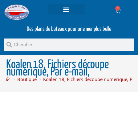
0
Projets et prestations
Bateaux d’occasion
Des plans de bateaux pour une mer plus belle
Koalen 18, Fichiers découpe
numérique, Par e-mail,
>
Boutique
>
Koalen 18, Fichiers découpe numérique, Par 