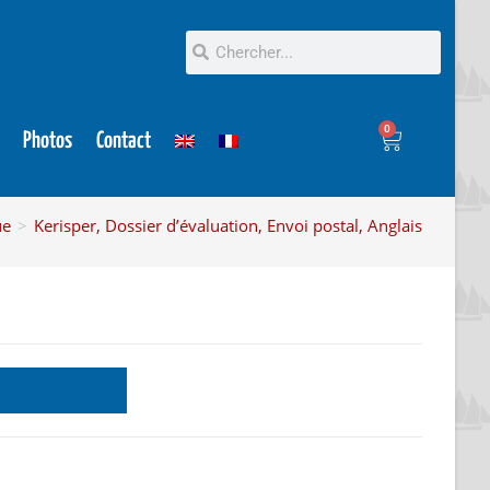
0
Photos
Contact
ue
>
Kerisper, Dossier d’évaluation, Envoi postal, Anglais