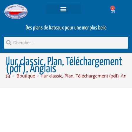
0
Projets et prestations
Bateaux d’occasion
Des plans de bateaux pour une mer plus belle
Ilur classic, Plan, Téléchargement
(pdf), Anglais
>
Boutique
>
Ilur classic, Plan, Téléchargement (pdf), Angla