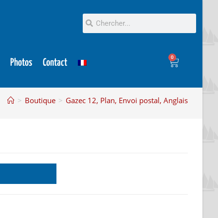
0
Photos
Contact
>
Boutique
>
Gazec 12, Plan, Envoi postal, Anglais