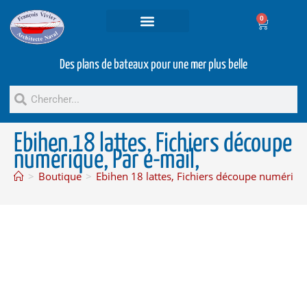
0
Projets et prestations
Bateaux d’occasion
Des plans de bateaux pour une mer plus belle
Ebihen 18 lattes, Fichiers découpe
numérique, Par e-mail,
>
Boutique
>
Ebihen 18 lattes, Fichiers découpe numérique