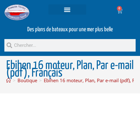
0
Projets et prestations
Bateaux d’occasion
Des plans de bateaux pour une mer plus belle
Ebihen 16 moteur, Plan, Par e-mail
(pdf), Français
>
Boutique
>
Ebihen 16 moteur, Plan, Par e-mail (pdf), Fra