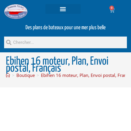
0
Projets et prestations
Bateaux d’occasion
Des plans de bateaux pour une mer plus belle
Ebihen 16 moteur, Plan, Envoi
postal, Français
>
Boutique
>
Ebihen 16 moteur, Plan, Envoi postal, França