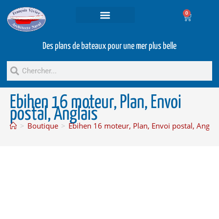
0
Projets et prestations
Bateaux d’occasion
Des plans de bateaux pour une mer plus belle
Ebihen 16 moteur, Plan, Envoi
postal, Anglais
>
Boutique
>
Ebihen 16 moteur, Plan, Envoi postal, Anglai