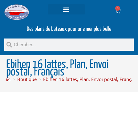
0
Projets et prestations
Bateaux d’occasion
Des plans de bateaux pour une mer plus belle
Ebihen 16 lattes, Plan, Envoi
postal, Français
>
Boutique
>
Ebihen 16 lattes, Plan, Envoi postal, Français