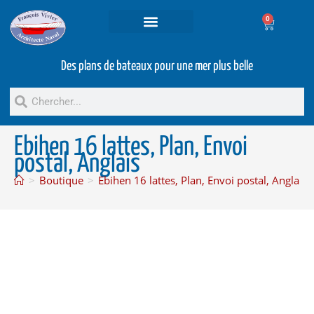
0
Projets et prestations
Bateaux d’occasion
Des plans de bateaux pour une mer plus belle
Ebihen 16 lattes, Plan, Envoi
postal, Anglais
>
Boutique
>
Ebihen 16 lattes, Plan, Envoi postal, Anglais