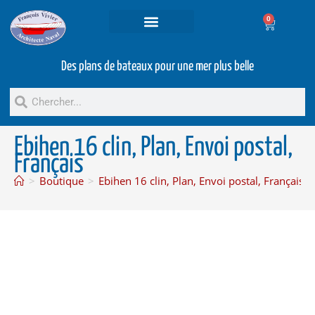
0
Projets et prestations
Bateaux d’occasion
Des plans de bateaux pour une mer plus belle
Ebihen 16 clin, Plan, Envoi postal,
Français
>
Boutique
>
Ebihen 16 clin, Plan, Envoi postal, Français