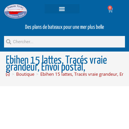
0
Projets et prestations
Bateaux d’occasion
Des plans de bateaux pour une mer plus belle
Ebihen 15 lattes, Tracés vraie
grandeur, Envoi postal,
>
Boutique
>
Ebihen 15 lattes, Tracés vraie grandeur, Envo