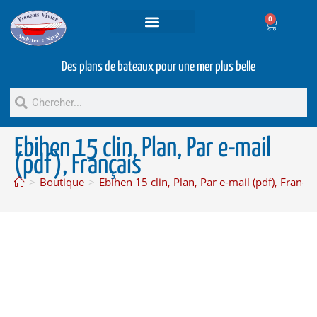
0
Projets et prestations
Bateaux d’occasion
Des plans de bateaux pour une mer plus belle
Ebihen 15 clin, Plan, Par e-mail
(pdf), Français
>
Boutique
>
Ebihen 15 clin, Plan, Par e-mail (pdf), Françai