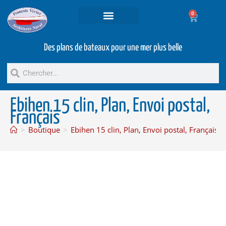
0
Projets et prestations
Bateaux d’occasion
Des plans de bateaux pour une mer plus belle
Ebihen 15 clin, Plan, Envoi postal,
Français
>
Boutique
>
Ebihen 15 clin, Plan, Envoi postal, Français