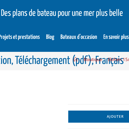
Des plans de bateau pour une mer plus belle
Projets et prestations
Blog
Bateaux d’occasion
En savoir plus
ion, Téléchargement (pdf), Français
>
Boutique
>
Ebihen 15/
AJOUTER