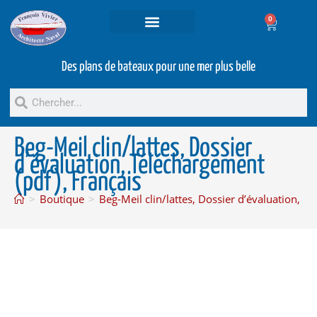
0
Projets et prestations
Bateaux d’occasion
Des plans de bateaux pour une mer plus belle
Beg-Meil clin/lattes, Dossier
d’évaluation, Téléchargement
(pdf), Français
>
Boutique
>
Beg-Meil clin/lattes, Dossier d’évaluation, T