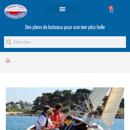
0
Projets et prestations
Bateaux d’occasion
Des plans de bateaux pour une mer plus belle