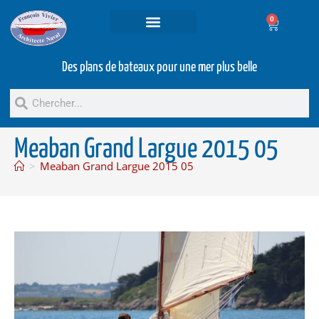
0
Projets et prestations
Bateaux d’occasion
Des plans de bateaux pour une mer plus belle
Meaban Grand Largue 2015 05
>
Meaban Grand Largue 2015 05