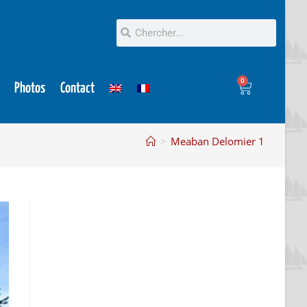
0
Photos
Contact
>
Meaban Delomier 1