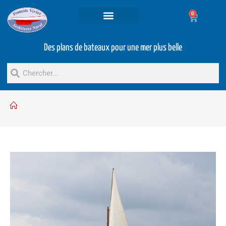
0
Projets et prestations
Bateaux d’occasion
Des plans de bateaux pour une mer plus belle